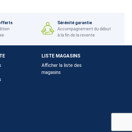
offerts
Sérénité garantie
dition
Accompagnement du début
nie
à la fin de la revente
TE
LISTE MAGASINS
s
Afficher la liste des
magasins
s