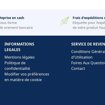
Reprise en cash
Frais d'expéditions 
Sous forme
Etiquette pour l’expé
de virement bancaire
de votre produit fou
INFORMATIONS
SERVICE DE REVE
LEGALES
Conditions Généra
Mentions légales
d'Utilisation
Politique de
Foires Aux Questio
confidentialité
Contact
Modifier vos préférences
en matière de cookie