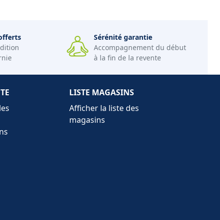
offerts
Sérénité garantie
dition
Accompagnement du début
rnie
à la fin de la revente
NTE
LISTE MAGASINS
les
Afficher la liste des
magasins
ns