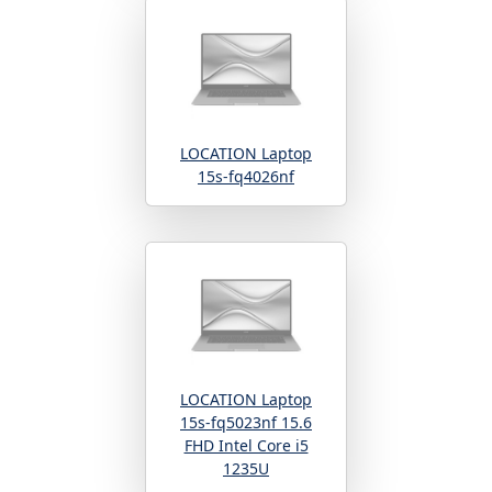
LOCATION Laptop
15s-fq4026nf
LOCATION Laptop
15s-fq5023nf 15.6
FHD Intel Core i5
1235U