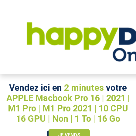
High-Tech
>
Ordinateurs portables
>
APPLE
>
Macbook+Pro+16+|+2021+|+M1+Pro+|+M1+P
Vendez ici en
2 minutes
votre
APPLE Macbook Pro 16 | 2021 |
M1 Pro | M1 Pro 2021 | 10 CPU
16 GPU | Non | 1 To | 16 Go
JE VENDS