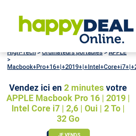
High-Tech
>
Ordinateurs portables
>
APPLE
>
Macbook+Pro+16+|+2019+|+Intel+Core+i7+|+
Vendez ici en
2 minutes
votre
APPLE Macbook Pro 16 | 2019 |
Intel Core i7 | 2,6 | Oui | 2 To |
32 Go
JE VENDS