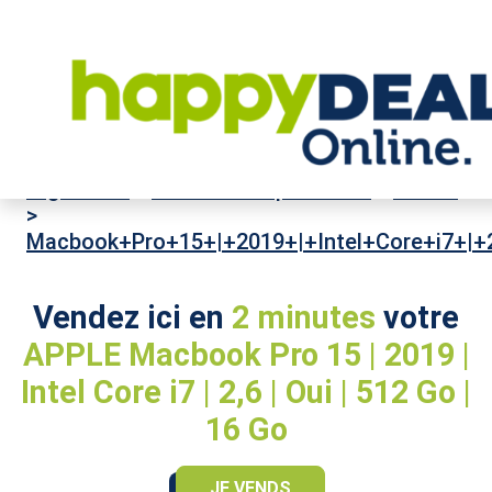
High-Tech
>
Ordinateurs portables
>
APPLE
>
Macbook+Pro+15+|+2019+|+Intel+Core+i7+|+
Vendez ici en
2 minutes
votre
APPLE Macbook Pro 15 | 2019 |
Intel Core i7 | 2,6 | Oui | 512 Go |
16 Go
JE VENDS