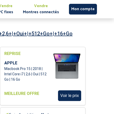
Vendre
Vendre
Mon compte
PC fixes
Montres connectés
|+2,6+|+Oui+|+512+Go+|+16+Go
REPRISE
APPLE
Macbook Pro 15 | 2018 |
Intel Core i7 | 2,6 | Oui | 512
Go | 16 Go
MEILLEURE OFFRE
Voir le prix