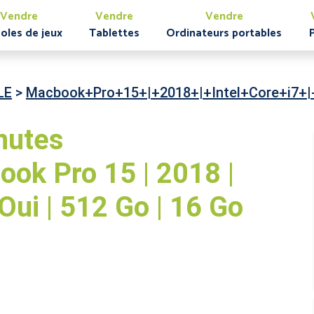
Vendre
Vendre
Vendre
oles de jeux
Tablettes
Ordinateurs portables
LE
>
Macbook+Pro+15+|+2018+|+Intel+Core+i7+
nutes
ok Pro 15 | 2018 |
| Oui | 512 Go | 16 Go