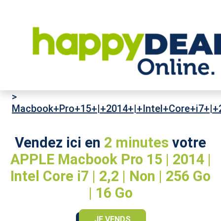
High-Tech
>
Ordinateurs portables
>
APPLE
>
Macbook+Pro+15+|+2014+|+Intel+Core+i7+|
Vendez ici en
2 minutes
votre
APPLE Macbook Pro 15 | 2014 |
Intel Core i7 | 2,2 | Non | 256 Go
| 16 Go
JE VENDS