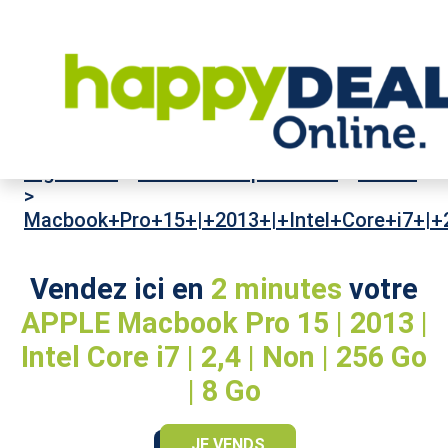
High-Tech
>
Ordinateurs portables
>
APPLE
>
Macbook+Pro+15+|+2013+|+Intel+Core+i7+|
Vendez ici en
2 minutes
votre
APPLE Macbook Pro 15 | 2013 |
Intel Core i7 | 2,4 | Non | 256 Go
| 8 Go
JE VENDS