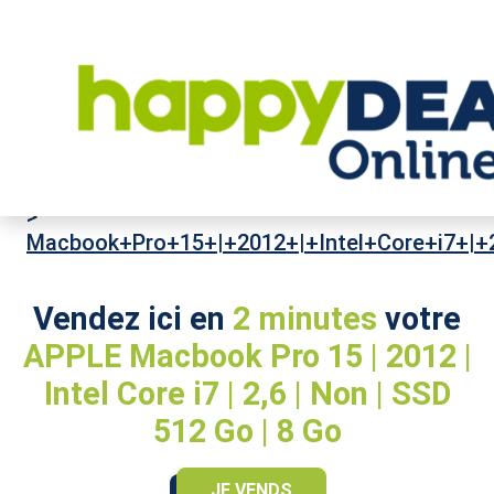
High-Tech
>
Ordinateurs portables
>
APPLE
>
Macbook+Pro+15+|+2012+|+Intel+Core+i7+|
Vendez ici en
2 minutes
votre
APPLE Macbook Pro 15 | 2012 |
Intel Core i7 | 2,6 | Non | SSD
512 Go | 8 Go
JE VENDS