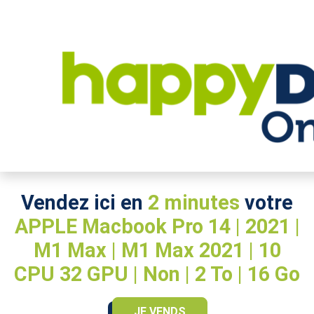
High-Tech
>
Ordinateurs portables
>
APPLE
>
Macbook+Pro+14+|+2021+|+M1+Max+|+M1+M
Vendez ici en
2 minutes
votre
APPLE Macbook Pro 14 | 2021 |
M1 Max | M1 Max 2021 | 10
CPU 32 GPU | Non | 2 To | 16 Go
JE VENDS