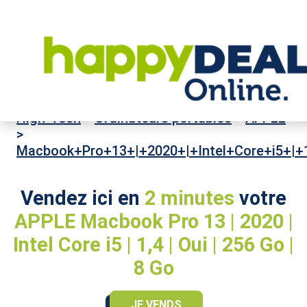
High-Tech
>
Ordinateurs portables
>
APPLE
>
Macbook+Pro+13+|+2020+|+Intel+Core+i5+|+
Vendez ici en
2 minutes
votre
APPLE Macbook Pro 13 | 2020 |
Intel Core i5 | 1,4 | Oui | 256 Go |
8 Go
JE VENDS