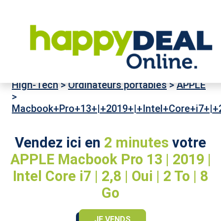
High-Tech
>
Ordinateurs portables
>
APPLE
>
Macbook+Pro+13+|+2019+|+Intel+Core+i7+|+
Vendez ici en
2 minutes
votre
APPLE Macbook Pro 13 | 2019 |
Intel Core i7 | 2,8 | Oui | 2 To | 8
Go
JE VENDS