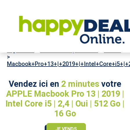
High-Tech
>
Ordinateurs portables
>
APPLE
>
Macbook+Pro+13+|+2019+|+Intel+Core+i5+|+
Vendez ici en
2 minutes
votre
APPLE Macbook Pro 13 | 2019 |
Intel Core i5 | 2,4 | Oui | 512 Go |
16 Go
JE VENDS