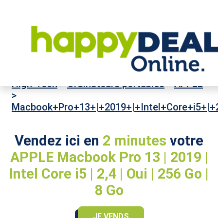
High-Tech
>
Ordinateurs portables
>
APPLE
>
Macbook+Pro+13+|+2019+|+Intel+Core+i5+|+
Vendez ici en
2 minutes
votre
APPLE Macbook Pro 13 | 2019 |
Intel Core i5 | 2,4 | Oui | 256 Go |
8 Go
JE VENDS