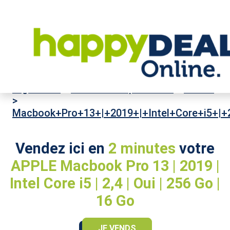
High-Tech
>
Ordinateurs portables
>
APPLE
>
Macbook+Pro+13+|+2019+|+Intel+Core+i5+|+
Vendez ici en
2 minutes
votre
APPLE Macbook Pro 13 | 2019 |
Intel Core i5 | 2,4 | Oui | 256 Go |
16 Go
JE VENDS