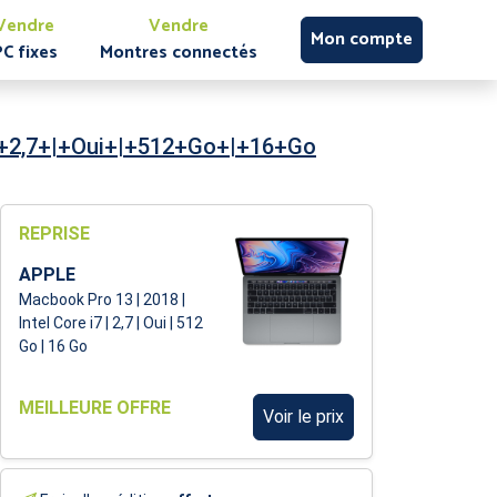
Vendre
Vendre
Mon compte
PC fixes
Montres connectés
|+2,7+|+Oui+|+512+Go+|+16+Go
REPRISE
APPLE
Macbook Pro 13 | 2018 |
Intel Core i7 | 2,7 | Oui | 512
Go | 16 Go
MEILLEURE OFFRE
Voir le prix