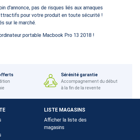
oin d'annonce, pas de risques liés aux arnaques
ractifs pour votre produit en toute sécurité !
s sur le marché.
re ordinateur portable Macbook Pro 13 2018 !
offerts
Sérénité garantie
dition
Accompagnement du début
nie
à la fin de la revente
TE
LISTE MAGASINS
s
Afficher la liste des
magasins
s