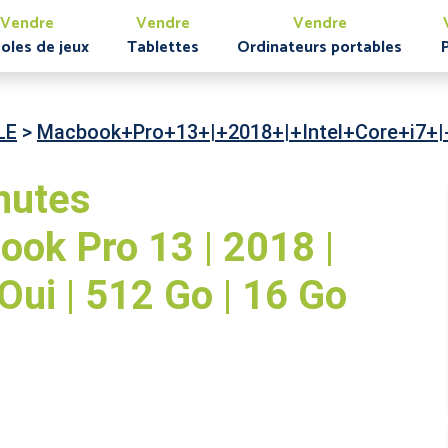
Vendre
Vendre
Vendre
oles de jeux
Tablettes
Ordinateurs portables
LE
>
Macbook+Pro+13+|+2018+|+Intel+Core+i7+
nutes
ok Pro 13 | 2018 |
| Oui | 512 Go | 16 Go