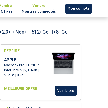
Vendre
Vendre
Mon compte
PC fixes
Montres connectés
|+2,3+|+Non+|+512+Go+|+8+Go
REPRISE
APPLE
Macbook Pro 13 | 2017 |
Intel Core i5 | 2,3 | Non |
512 Go | 8 Go
MEILLEURE OFFRE
Voir le prix