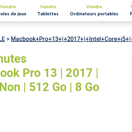
Vendre
Vendre
Vendre
oles de jeux
Tablettes
Ordinateurs portables
LE
>
Macbook+Pro+13+|+2017+|+Intel+Core+i5+
nutes
ok Pro 13 | 2017 |
| Non | 512 Go | 8 Go