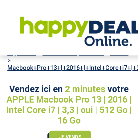
High-Tech
>
Ordinateurs portables
>
APPLE
>
Macbook+Pro+13+|+2016+|+Intel+Core+i7+|+
Vendez ici en
2 minutes
votre
APPLE Macbook Pro 13 | 2016 |
Intel Core i7 | 3,3 | oui | 512 Go |
16 Go
JE VENDS