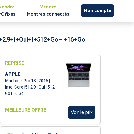
Vendre
Vendre
Mon compte
PC fixes
Montres connectés
|+2,9+|+Oui+|+512+Go+|+16+Go
REPRISE
APPLE
Macbook Pro 13 | 2016 |
Intel Core i5 | 2,9 | Oui | 512
Go | 16 Go
MEILLEURE OFFRE
Voir le prix