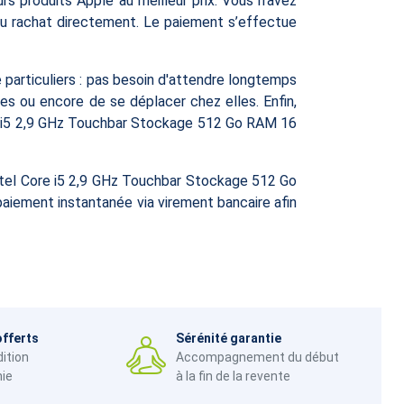
s produits Apple au meilleur prix. Vous n'avez
du rachat directement. Le paiement s’effectue
articuliers : pas besoin d'attendre longtemps
s ou encore de se déplacer chez elles. Enfin,
e i5 2,9 GHz Touchbar Stockage 512 Go RAM 16
ntel Core i5 2,9 GHz Touchbar Stockage 512 Go
 paiement instantanée via virement bancaire afin
offerts
Sérénité garantie
dition
Accompagnement du début
nie
à la fin de la revente