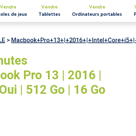
Vendre
Vendre
Vendre
oles de jeux
Tablettes
Ordinateurs portables
LE
>
Macbook+Pro+13+|+2016+|+Intel+Core+i5+
nutes
ok Pro 13 | 2016 |
| Oui | 512 Go | 16 Go