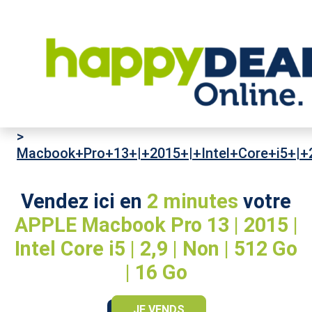
High-Tech
>
Ordinateurs portables
>
APPLE
>
Macbook+Pro+13+|+2015+|+Intel+Core+i5+|
Vendez ici en
2 minutes
votre
APPLE Macbook Pro 13 | 2015 |
Intel Core i5 | 2,9 | Non | 512 Go
| 16 Go
JE VENDS