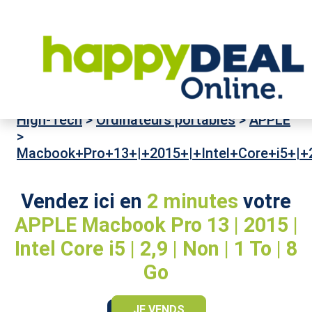
High-Tech
>
Ordinateurs portables
>
APPLE
>
Macbook+Pro+13+|+2015+|+Intel+Core+i5+|+
Vendez ici en
2 minutes
votre
APPLE Macbook Pro 13 | 2015 |
Intel Core i5 | 2,9 | Non | 1 To | 8
Go
JE VENDS