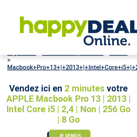
High-Tech
>
Ordinateurs portables
>
APPLE
>
Macbook+Pro+13+|+2013+|+Intel+Core+i5+|
Vendez ici en
2 minutes
votre
APPLE Macbook Pro 13 | 2013 |
Intel Core i5 | 2,4 | Non | 256 Go
| 8 Go
JE VENDS