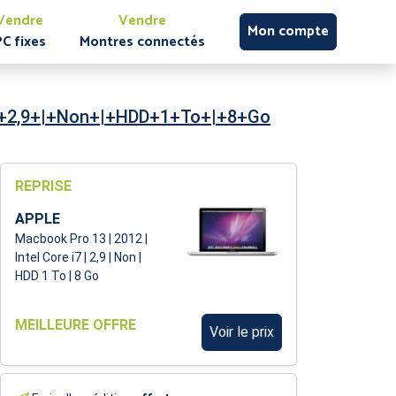
Vendre
Vendre
Mon compte
PC fixes
Montres connectés
|+2,9+|+Non+|+HDD+1+To+|+8+Go
REPRISE
APPLE
Macbook Pro 13 | 2012 |
Intel Core i7 | 2,9 | Non |
HDD 1 To | 8 Go
MEILLEURE OFFRE
Voir le prix