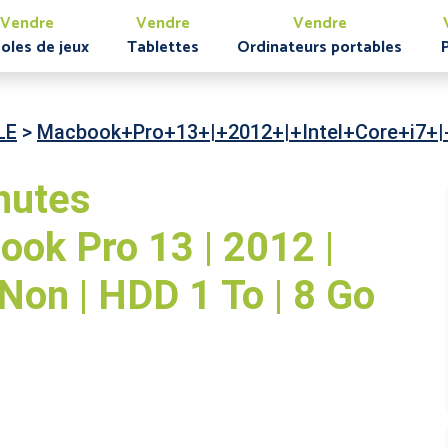
Vendre
Vendre
Vendre
oles de jeux
Tablettes
Ordinateurs portables
LE
>
Macbook+Pro+13+|+2012+|+Intel+Core+i7+
nutes
ok Pro 13 | 2012 |
| Non | HDD 1 To | 8 Go