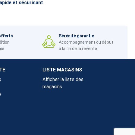
rapide et sécurisant
.
offerts
Sérénité garantie
dition
Accompagnement du début
nie
à la fin de la revente
TE
LISTE MAGASINS
s
Afficher la liste des
magasins
s