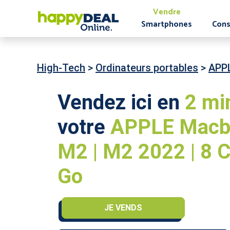
Vendre
Smartphones
Cons
High-Tech
>
Ordinateurs portables
>
APP
Vendez ici en
2 mi
votre
APPLE Macboo
M2 | M2 2022 | 8 C
Go
JE VENDS