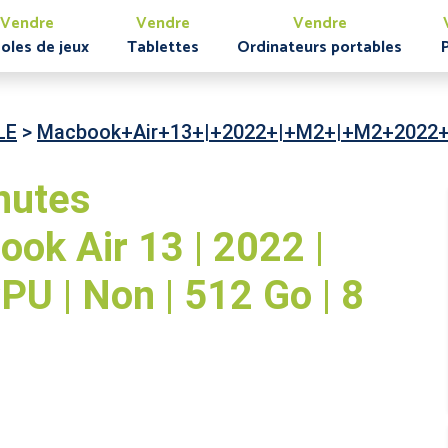
Vendre
Vendre
Vendre
oles de jeux
Tablettes
Ordinateurs portables
LE
>
Macbook+Air+13+|+2022+|+M2+|+M2+2022
nutes
k Air 13 | 2022 |
PU | Non | 512 Go | 8