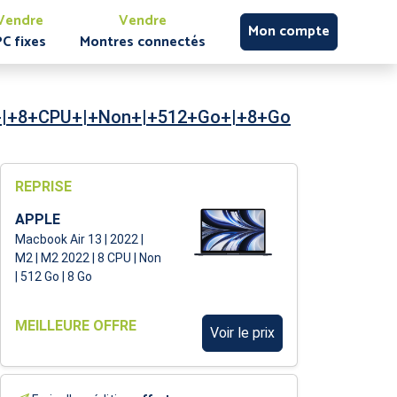
Vendre
Vendre
Mon compte
PC fixes
Montres connectés
+|+8+CPU+|+Non+|+512+Go+|+8+Go
REPRISE
APPLE
Macbook Air 13 | 2022 |
M2 | M2 2022 | 8 CPU | Non
| 512 Go | 8 Go
MEILLEURE OFFRE
Voir le prix