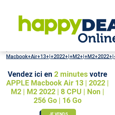
High-Tech
>
Ordinateurs portables
>
APPLE
>
Macbook+Air+13+|+2022+|+M2+|+M2+2022+
Vendez ici en
2 minutes
votre
APPLE Macbook Air 13 | 2022 |
M2 | M2 2022 | 8 CPU | Non |
256 Go | 16 Go
JE VENDS