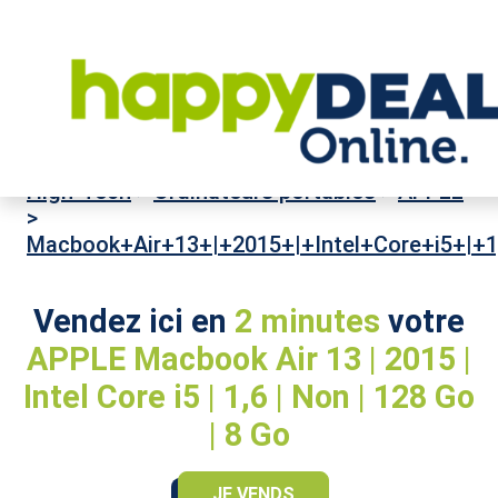
High-Tech
>
Ordinateurs portables
>
APPLE
>
Macbook+Air+13+|+2015+|+Intel+Core+i5+|+
Vendez ici en
2 minutes
votre
APPLE Macbook Air 13 | 2015 |
Intel Core i5 | 1,6 | Non | 128 Go
| 8 Go
JE VENDS