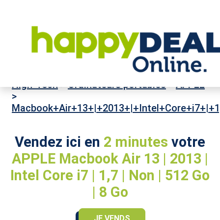
High-Tech
>
Ordinateurs portables
>
APPLE
>
Macbook+Air+13+|+2013+|+Intel+Core+i7+|+
Vendez ici en
2 minutes
votre
APPLE Macbook Air 13 | 2013 |
Intel Core i7 | 1,7 | Non | 512 Go
| 8 Go
JE VENDS