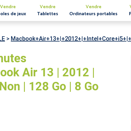
Vendre
Vendre
Vendre
oles de jeux
Tablettes
Ordinateurs portables
LE
>
Macbook+Air+13+|+2012+|+Intel+Core+i5+
nutes
k Air 13 | 2012 |
| Non | 128 Go | 8 Go