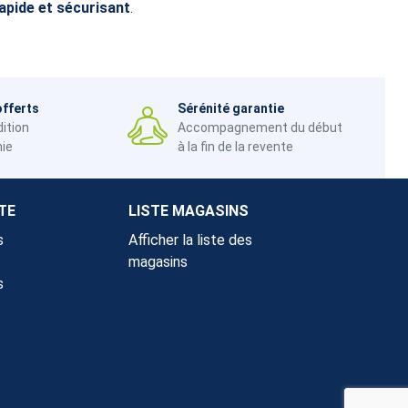
rapide et sécurisant
.
offerts
Sérénité garantie
dition
Accompagnement du début
nie
à la fin de la revente
TE
LISTE MAGASINS
s
Afficher la liste des
magasins
s