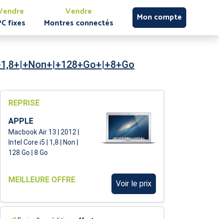
Vendre
Vendre
Mon compte
PC fixes
Montres connectés
|+1,8+|+Non+|+128+Go+|+8+Go
REPRISE
APPLE
Macbook Air 13 | 2012 |
Intel Core i5 | 1,8 | Non |
128 Go | 8 Go
MEILLEURE OFFRE
Voir le prix