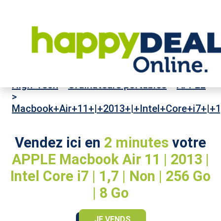
High-Tech
>
Ordinateurs portables
>
APPLE
>
Macbook+Air+11+|+2013+|+Intel+Core+i7+|+
Vendez ici en
2 minutes
votre
APPLE Macbook Air 11 | 2013 |
Intel Core i7 | 1,7 | Non | 256 Go
| 8 Go
JE VENDS