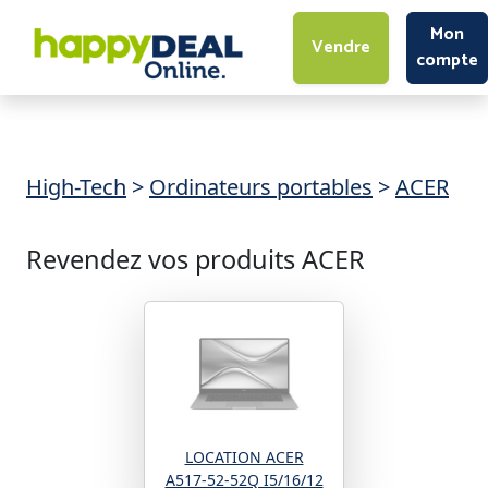
Mon
Vendre
compte
High-Tech
>
Ordinateurs portables
>
ACER
Revendez vos produits ACER
LOCATION ACER
A517-52-52Q I5/16/12