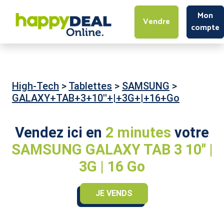
Mon
Vendre
compte
High-Tech
>
Tablettes
>
SAMSUNG
>
GALAXY+TAB+3+10''+|+3G+|+16+Go
Vendez ici en
2 minutes
votre
SAMSUNG GALAXY TAB 3 10'' |
3G | 16 Go
JE VENDS