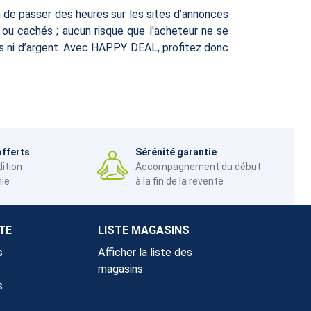
n de passer des heures sur les sites d’annonces
s ou cachés ; aucun risque que l'acheteur ne se
ps ni d’argent. Avec HAPPY DEAL, profitez donc
offerts
Sérénité garantie
dition
Accompagnement du début
nie
à la fin de la revente
TE
LISTE MAGASINS
s
Afficher la liste des
magasins
s