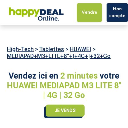
Mon
Vendre
compte
High-Tech
>
Tablettes
>
HUAWEI
>
MEDIAPAD+M3+LITE+8''+|+4G+|+32+Go
Vendez ici en
2 minutes
votre
HUAWEI MEDIAPAD M3 LITE 8''
| 4G | 32 Go
JE VENDS