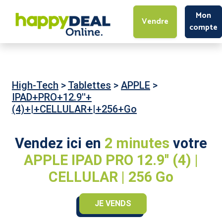
Mon
Vendre
compte
High-Tech
>
Tablettes
>
APPLE
>
IPAD+PRO+12.9''+
(4)+|+CELLULAR+|+256+Go
Vendez ici en
2 minutes
votre
APPLE IPAD PRO 12.9'' (4) |
CELLULAR | 256 Go
JE VENDS