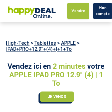
Mon
Vendre
compte
High-Tech
>
Tablettes
>
APPLE
>
IPAD+PRO+12.9''+(4)+|+1+To
Vendez ici en
2 minutes
votre
APPLE IPAD PRO 12.9'' (4) | 1
To
JE VENDS