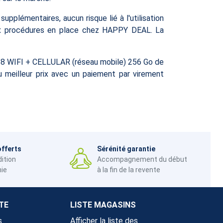
upplémentaires, aucun risque lié à l'utilisation
ux procédures en place chez HAPPY DEAL. La
2018 WIFI + CELLULAR (réseau mobile) 256 Go de
 meilleur prix avec un paiement par virement
offerts
Sérénité garantie
dition
Accompagnement du début
nie
à la fin de la revente
TE
LISTE MAGASINS
s
Afficher la liste des