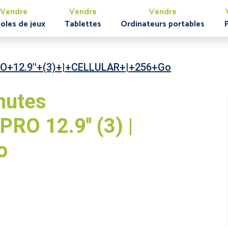
Vendre
Vendre
Vendre
oles de jeux
Tablettes
Ordinateurs portables
O+12.9''+(3)+|+CELLULAR+|+256+Go
nutes
RO 12.9'' (3) |
o