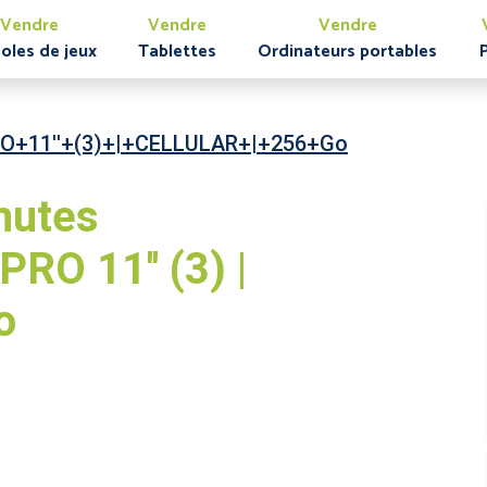
Vendre
Vendre
Vendre
oles de jeux
Tablettes
Ordinateurs portables
O+11''+(3)+|+CELLULAR+|+256+Go
nutes
RO 11'' (3) |
o