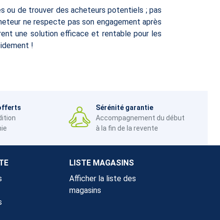
s ou de trouver des acheteurs potentiels ; pas
'acheteur ne respecte pas son engagement après
nt une solution efficace et rentable pour les
pidement !
offerts
Sérénité garantie
dition
Accompagnement du début
nie
à la fin de la revente
TE
LISTE MAGASINS
s
Afficher la liste des
magasins
s