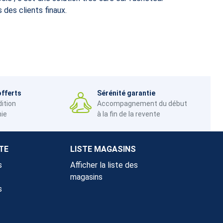
 des clients finaux.
offerts
Sérénité garantie
dition
Accompagnement du début
nie
à la fin de la revente
TE
LISTE MAGASINS
s
Afficher la liste des
magasins
s