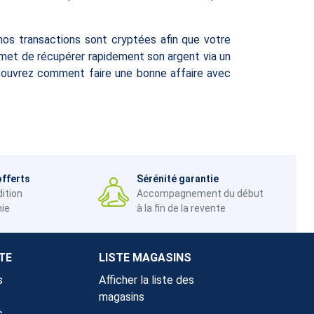
nos transactions sont cryptées afin que votre
rmet de récupérer rapidement son argent via un
découvrez comment faire une bonne affaire avec
offerts
Sérénité garantie
dition
Accompagnement du début
nie
à la fin de la revente
TE
LISTE MAGASINS
s
Afficher la liste des
magasins
s