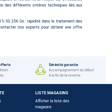
te des différents critères techniques liés aux
i 5G 256 Go : rapidité dans le traitement des
contacter nos experts pour obtenir une offre
offerts
Sérénité garantie
dition
Accompagnement du début
nie
à la fin de la revente
TE
LISTE MAGASINS
s
Afficher la liste des
magasins