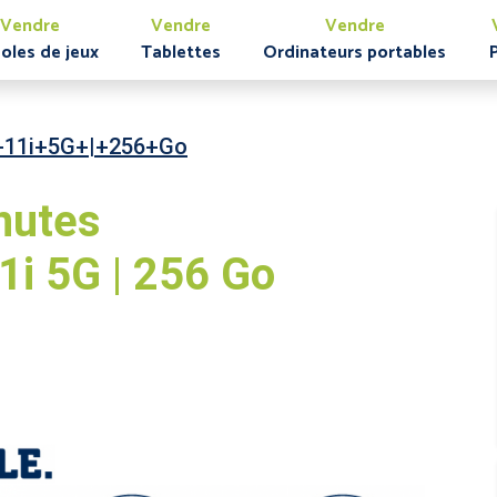
Vendre
Vendre
Vendre
oles de jeux
Tablettes
Ordinateurs portables
+11i+5G+|+256+Go
nutes
i 5G | 256 Go