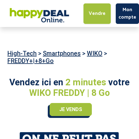
Mon
Vendre
compte
High-Tech
>
Smartphones
>
WIKO
>
FREDDY+|+8+Go
Vendez ici en
2 minutes
votre
WIKO FREDDY | 8 Go
JE VENDS