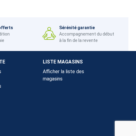
offerts
Sérénité garantie
dition
Accompagnement du début
nie
à la fin de la revente
TE
LISTE MAGASINS
s
Afficher la liste des
magasins
s