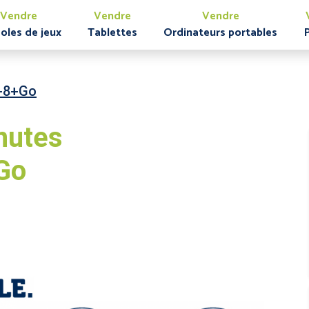
Vendre
Vendre
Vendre
oles de jeux
Tablettes
Ordinateurs portables
+8+Go
nutes
Go