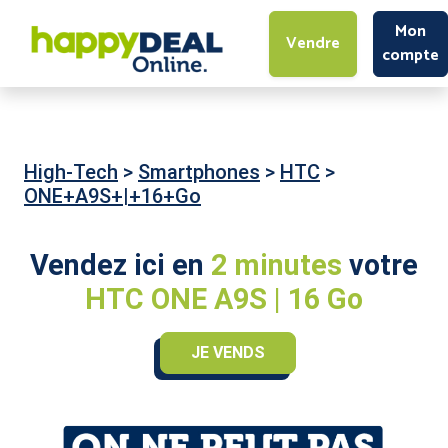
Mon
Vendre
compte
High-Tech
>
Smartphones
>
HTC
>
ONE+A9S+|+16+Go
Vendez ici en
2 minutes
votre
HTC ONE A9S | 16 Go
JE VENDS