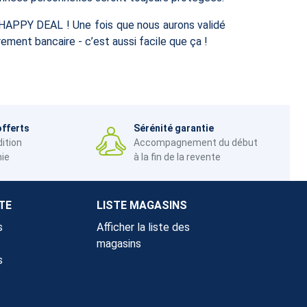
à HAPPY DEAL ! Une fois que nous aurons validé
ement bancaire - c’est aussi facile que ça !
offerts
Sérénité garantie
dition
Accompagnement du début
nie
à la fin de la revente
TE
LISTE MAGASINS
s
Afficher la liste des
magasins
s