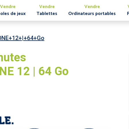
Vendre
Vendre
Vendre
oles de jeux
Tablettes
Ordinateurs portables
ONE+12+|+64+Go
nutes
E 12 | 64 Go