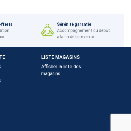
offerts
Sérénité garantie
dition
Accompagnement du début
nie
à la fin de la revente
TE
LISTE MAGASINS
s
Afficher la liste des
magasins
s