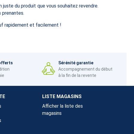
on juste du produit que vous souhaitez revendre.
s prenantes.
uf rapidement et facilement !
offerts
Sérénité garantie
dition
Accompagnement du début
nie
à la fin de la revente
TE
LISTE MAGASINS
s
Afficher la liste des
magasins
s