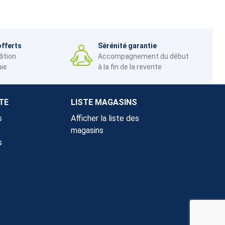
offerts
Sérénité garantie
dition
Accompagnement du début
nie
à la fin de la revente
TE
LISTE MAGASINS
s
Afficher la liste des
magasins
s